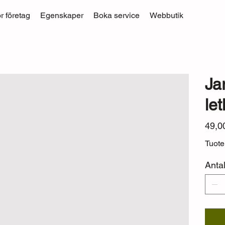
r företag
Egenskaper
Boka service
Webbutik
Ja
le
Pris
49,0
Tuot
Anta