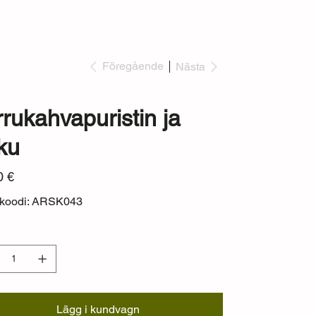
Föregående
Nästa
rrukahvapuristin ja
tku
0 €
ekoodi: ARSK043
l
Lägg i kundvagn