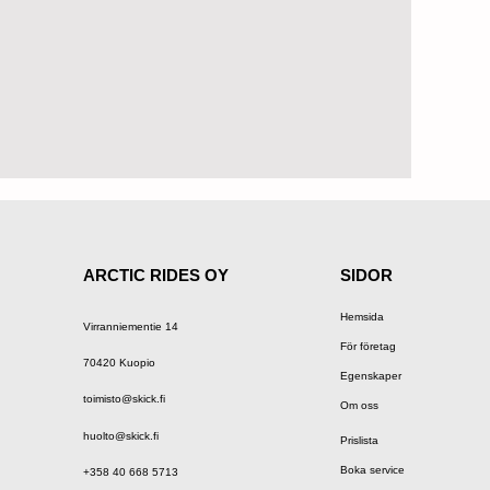
ARCTIC RIDES OY
SIDOR
Hemsida
Virranniementie 14
För företag
70420 Kuopio
Egenskaper
toimisto@skick.fi
Om oss
huolto@skick.fi
Prislista
Boka service
+358 40 668 5713