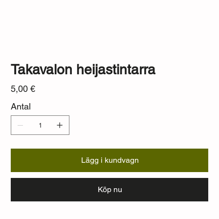
Takavalon heijastintarra
Pris
5,00 €
Antal
Lägg i kundvagn
Köp nu