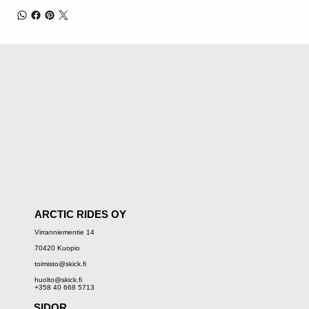
ARCTIC RIDES OY
Virranniementie 14
70420 Kuopio
toimisto@skick.fi
huolto@skick.fi
+358 40 668 5713
SIDOR