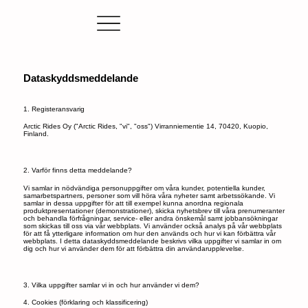
Dataskyddsmeddelande
1. Registeransvarig
Arctic Rides Oy ("Arctic Rides, "vi", "oss") Virranniementie 14, 70420, Kuopio,
Finland.
2. Varför finns detta meddelande?
Vi samlar in nödvändiga personuppgifter om våra kunder, potentiella kunder,
samarbetspartners, personer som vill höra våra nyheter samt arbetssökande. Vi
samlar in dessa uppgifter för att till exempel kunna anordna regionala
produktpresentationer (demonstrationer), skicka nyhetsbrev till våra prenumeranter
och behandla förfrågningar, service- eller andra önskemål samt jobbansökningar
som skickas till oss via vår webbplats. Vi använder också analys på vår webbplats
för att få ytterligare information om hur den används och hur vi kan förbättra vår
webbplats. I detta dataskyddsmeddelande beskrivs vilka uppgifter vi samlar in om
dig och hur vi använder dem för att förbättra din användarupplevelse.
3. Vilka uppgifter samlar vi in och hur använder vi dem?
4. Cookies (förklaring och klassificering)