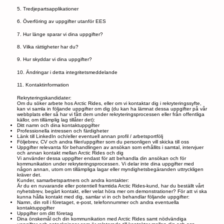
5. Tredjepartsapplikationer
6. Överföring av uppgifter utanför EES
7. Hur länge sparar vi dina uppgifter?
8. Vilka rättigheter har du?
9. Hur skyddar vi dina uppgifter?
10. Ändringar i detta integritetsmeddelande
11. Kontaktinformation
Rekryteringskandidater:
Om du söker arbete hos Arctic Rides, eller om vi kontaktar dig i rekryteringssyfte,
kan vi samla in följande uppgifter om dig (du kan ha lämnat dessa uppgifter på vår
webbplats eller så har vi fått dem under rekryteringsprocessen eller från offentliga
källor, om tillämplig lag tillåter det):
Ditt namn och dina kontaktuppgifter
Professionella intressen och färdigheter
Länk till LinkedIn och/eller eventuell annan profil / arbetsportfölj
Följebrev, CV och andra filer/uppgifter som du personligen vill skicka till oss
Uppgifter relevanta för behandlingen av ansökan som erhållits i samtal, intervjuer
och annan kontakt mellan Arctic Rides och dig
Vi använder dessa uppgifter endast för att behandla din ansökan och för
kommunikation under rekryteringsprocessen. Vi delar inte dina uppgifter med
någon annan, utom om tillämpliga lagar eller myndighetsbegäranden uttryckligen
kräver det.
Kunder, samarbetspartners och andra kontakter:
Är du en nuvarande eller potentiell framtida Arctic Rides-kund, har du beställt vårt
nyhetsbrev, begärt kontakt, eller velat höra mer om demonstrationer? För att vi ska
kunna hålla kontakt med dig, samlar vi in och behandlar följande uppgifter:
Namn, din roll i företaget, e-post, telefonnummer och andra eventuella
kontaktuppgifter
Uppgifter om ditt företag
Dina önskemål och din kommunikation med Arctic Rides samt nödvändiga