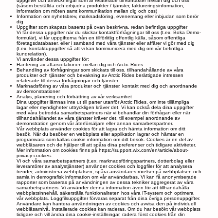
uppgifter och anteckningar som är relaterade till kontakter mellan dig och oss
(såsom beställda och erbjudna produkter / tjänster, faktureringsinformation,
information om möten samt kommunikation mellan dig och oss)
Information om nyhetsbrev, marknadsföring, evenemang eller inbjudan som berör
dig
Uppgifter som skapats baserat på ovan beskrivna, redan befintliga uppgifter
Vi får dessa uppgifter när du skickar kontaktförfrågningar till oss (t.ex. Boka Demo-
formulär), vi får uppgifterna från en tillförlitlig offentlig källa, såsom offentliga
företagsdatabaser, eller i samband med våra tjänster eller affärer vi gör med dig
(t.ex. kontaktuppgifter så att vi kan kommunicera med dig om vår befintliga
kundrelation).
Vi använder dessa uppgifter för:
Hantering av affärsrelationen mellan dig och Arctic Rides
Behandling av förfrågningar som skickats till oss, tillhandahållande av våra
produkter och tjänster och bevakning av Arctic Rides berättigade intressen
relaterade till dessa förfrågningar och tjänster
Marknadsföring av våra produkter och tjänster, kontakt med dig och anordnande
av demonstrationer
Analys, planering och förbättring av vår verksamhet
Dina uppgifter lämnas inte ut till parter utanför Arctic Rides, om inte tillämpliga
lagar eller myndigheter uttryckligen kräver det. Vi kan också dela dina uppgifter
med våra betrodda samarbetspartners när vi behandlar din förfrågan eller när
tillhandahållandet av våra tjänster kräver det, till exempel anordnande av
demonstration genom vår återförsäljare eller annan samarbetspartner.
Vår webbplats använder cookies för att lagra och hämta information om ditt
besök. När du besöker en webbplats eller applikation lagrar och hämtar en
programvara som kallas cookie information om ditt besök. Cookies är en del av
webbläsaren och de hjälper till att spåra dina preferenser och tidigare aktiviteter.
Mer information om cookies finns på
https://support.wix.com/en/article/about-
privacy-cookies.
Vi och våra samarbetspartners (t.ex. marknadsföringspartners, dotterbolag eller
leverantörer av analystjänster) använder cookies och loggfiler för att analysera
trender, administrera webbplatsen, spåra användares rörelser på webbplatsen och
samla in demografisk information om vår användarbas. Vi kan få anonymiserade
rapporter som baseras på användningen av dessa tekniker aggregerat av våra
samarbetspartners. Vi använder denna information även för att tillhandahålla
webbplatsinnehåll, säkerställa funktionaliteten hos våra IT-system och optimera
vår webbplats. Loggfilsuppgifter förvaras separat från dina övriga personuppgifter.
Användare kan hantera användningen av cookies och avvisa den på individuell
webbläsarnivå. Installerade cookies kan raderas. Om du har besökt vår webbplats
tidigare och vill ändra dina cookie-inställningar, radera först cookies från din