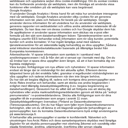
webbläsare och uppdatera sedan dina cookie-inställningar. Om du avvisar cookies
kan du fortfarande använda vår webbplats, men din förmåga att använda vissa
funktioner eller områden på vår webbplats kan vara begränsad.
Google Analytics
Vi använder Google Analytics i första hand för att mäta hur användare interagerar
med vår webbplats. Google Analytics använder olika cookies för att generera
information som tid, plats och frekvens för besök på vår webbplats. Google
använder denna information för att utvärdera hur du använder vår webbplats,
generera rapporter om webbaktivitet och utföra andra aktiviteter relaterade till vår
webbplats. Du kan läsa mer om dessa cookies och hur Google skyddar dem här.
De applikationer vi använder sparar information som skickas via e-post eller
formulär på det sätt som databehandlingen kräver. Tjänsteleverantörer som är
belägna utanför EES behandlar också information som rör våra kunder, potentiella
kunder och andra kontakter. Vi har ingått lämpliga avtal med sådana
tjänsteleverantörer för att säkerställa laglig behandling av dina uppgifter. Sådana
avtal inkluderar standardavtalsklausuler baserade på tillämpliga beslut från
Europeiska kommissionen.
Arbetssökande: Vi sparar information som samlats in i samband med
ansökningsprocessen i två år från det att vi senast var i kontakt med dig. Om du
så önskar kan vi spara dina uppgifter även längre, så att vi kan kontakta dig om
framtida möjligheter.
Våra kunder, förfrågningar om nya affärer och nyhetsbrev: Vi sparar information
endast så länge det är nödvändigt för det aktuella syftet. Eftersom denna
tidsperiod beror på det enskilda fallet, granskar vi regelbundet nödvändigheten av
våra uppgifter och raderar informationen när den inte längre behövs.
Du har rätt att begära tillgång till, radera och korrigera dina personuppgifter som
Arctic Rides innehar och behandlar, samt att skicka oss andra begäranden i
enlighet med tillämplig dataskyddslagstiftning (t.ex. begära begränsning av
databehandlingen). Dessutom har du alltid rätt att förbjuda oss att skicka dig
nyhetsbrev eller andra marknadsföringsmeddelanden genom att klicka på "avbryt
prenumeration" i e-postmeddelandena. Skicka alla förfrågningar som rör dina
uppgifter till de e-postadresser som anges i avsnitt 11 ovan.
Dataskyddslagstiftningen övervakas i Finland av Dataombudsmannen
(Tietosuojavaltuutettu). Om du har frågor som faller inom Dataombudsmannens
behörighet, eller om du vill lämna in ett klagomål angående behandlingen av
personuppgifter, kan du kontakta Dataombudsmannens byrå enligt anvisningarna
på
www.tietosuoja.fi
.
Vi behandlar alla personuppgifter vi samlar in konfidentiellt. Nätverket och
utrustningen hos Arctic Rides och dess samarbetspartners skyddas med lämpliga
åtgärder för att skydda personuppgifter mot obehörig åtkomst och oavsiktlig eller
olaglig förstörelse, ändring, utlämnande, överföring eller annan olaglig