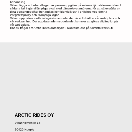
behandling.
Vi kan lägga ut behandlingen av personuppgifter på externa tjänsteleverantörer. I
sådana fall ingår vi lämpliga avtal med tjänsteleverantörerna för att säkerställa att
dina personuppgifter behandlas konfidentiellt och i enlighet med denna
integritetspolicy och tillämpliga lagar.
Vi kan uppdatera detta integritetsmeddelande när vi förbättrar vår webbplats och
vår verksamhet. Det uppdaterade meddelandet kommer att göras tillgängligt på
vår webbplats.
Har du frågor om Arctic Rides dataskydd? Kontakta oss på
toimisto@skick.fi
ARCTIC RIDES OY
Virranniementie 14
70420 Kuopio