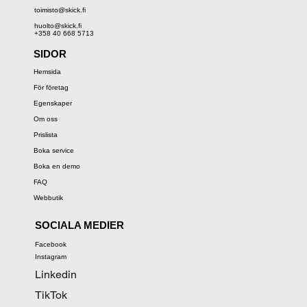
toimisto@skick.fi
huolto@skick.fi
+358 40 668 5713
SIDOR
Hemsida
För företag
Egenskaper
Om oss
Prislista
Boka service
Boka en demo
FAQ
Webbutik
SOCIALA MEDIER
Facebook
Instagram
Linkedin
TikTok