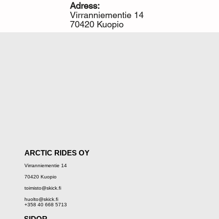
Adress:
Virranniementie 14
70420 Kuopio
ARCTIC RIDES OY
Virranniementie 14
70420 Kuopio
toimisto@skick.fi
huolto@skick.fi
+358 40 668 5713
SIDOR