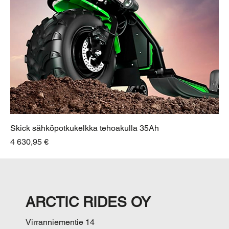
Skick sähköpotkukelkka tehoakulla 35Ah
Hinta
4 630,95 €
ARCTIC RIDES OY
Virranniementie 14