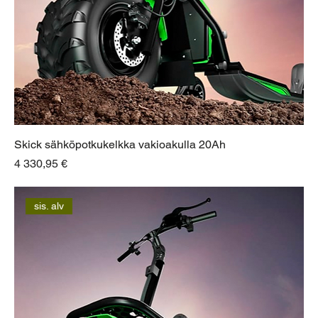
Skick sähköpotkukelkka vakioakulla 20Ah
Hinta
4 330,95 €
sis. alv