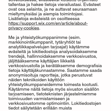
tallentaa ja hakee tietoja vierailustasi. Evästeet
ovat osa selainta, ja ne auttavat seuraamaan
mieltymyksiäsi ja aiempia toimintojasi.
Lisätietoja evästeistä on osoitteessa
https://support.wix.com/en/article/about-
privacy-cookies
.
Me ja yhteistyökumppanimme (esim.
markkinointikumppanit, tytäryhtiöt tai
analytiikkapalvelujen tarjoajat) käytämme
evästeitä ja lokitiedostoja analysoidaksemme
trendejä, hallinnoidaksemme verkkosivustoa,
jäljittääksemme käyttäjien liikkeitä
verkkosivustolla ja kerätäksemme demografisia
tietoja käyttäjäkunnastamme. Saatamme saada
anonymisoituja raportteja, jotka perustuvat
näiden tekniikoiden käyttöön
yhteistyökumppaneidemme toimesta kootusti.
Käytämme näitä tietoja myös sivuston sisällön
tarjoamiseen, tietoteknisten järjestelmiemme
toimivuuden varmistamiseen ja
verkkosivustomme optimointiin. Lokitiedostojen
tiedot säilytetään erillään muista