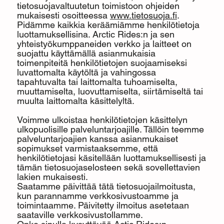
tietosuojavaltuutetun toimistoon ohjeiden
mukaisesti osoitteessa
www.tietosuoja.fi
.
Pidämme kaikkia keräämiämme henkilötietoja
luottamuksellisina. Arctic Rides:n ja sen
yhteistyökumppaneiden verkko ja laitteet on
suojattu käyttämällä asianmukaisia
toimenpiteitä henkilötietojen suojaamiseksi
luvattomalta käytöltä ja vahingossa
tapahtuvalta tai laittomalta tuhoamiselta,
muuttamiselta, luovuttamiselta, siirtämiseltä tai
muulta laittomalta käsittelyltä.
Voimme ulkoistaa henkilötietojen käsittelyn
ulkopuolisille palveluntarjoajille. Tällöin teemme
palveluntarjoajien kanssa asianmukaiset
sopimukset varmistaaksemme, että
henkilötietojasi käsitellään luottamuksellisesti ja
tämän tietosuojaselosteen sekä sovellettavien
lakien mukaisesti.
Saatamme päivittää tätä tietosuojailmoitusta,
kun parannamme verkkosivustoamme ja
toimintaamme. Päivitetty ilmoitus asetetaan
saataville verkkosivustollamme.