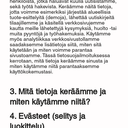
henkilöistä, jotka haluavat kuulla uutisistamme,
sekä työtä hakevista. Keräämme näitä tietoja,
jotta voimme esimerkiksi järjestää alueellisia
tuote-esittelyitä (demoja), lähettää uutiskirjeitä
tilaajillemme ja käsitellä verkkosivujemme
kautta meille lähetettyjä kysymyksiä, huolto -tai
muita pyyntöjä ja työhakemuksia. Käytämme
myös analytiikkaa verkkosivustollamme
saadaksemme lisätietoja siitä, miten sitä
käytetään ja miten voimme parantaa
sivustoamme. Tässä tietosuojailmoituksessa
kerrotaan, mitä tietoja keräämme sinusta ja
miten käytämme niitä parantaaksemme
käyttökokemustasi.
3. Mitä tietoja keräämme ja
miten käytämme niitä?
4. Evästeet (selitys ja
luokittelu)