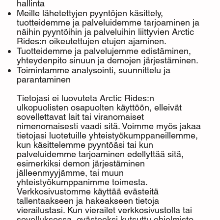
hallinta
Meille lähetettyjen pyyntöjen käsittely,
tuotteidemme ja palveluidemme tarjoaminen ja
näihin pyyntöihin ja palveluihin liittyvien Arctic
Rides:n oikeutettujen etujen ajaminen.
Tuotteidemme ja palvelujemme edistäminen,
yhteydenpito sinuun ja demojen järjestäminen.
Toimintamme analysointi, suunnittelu ja
parantaminen
Tietojasi ei luovuteta Arctic Rides:n
ulkopuolisten osapuolten käyttöön, elleivät
sovellettavat lait tai viranomaiset
nimenomaisesti vaadi sitä. Voimme myös jakaa
tietojasi luotetuille yhteistyökumppaneillemme,
kun käsittelemme pyyntöäsi tai kun
palveluidemme tarjoaminen edellyttää sitä,
esimerkiksi demon järjestäminen
jälleenmyyjämme, tai muun
yhteistyökumppanimme toimesta.
Verkkosivustomme käyttää evästeitä
tallentaakseen ja hakeakseen tietoja
vierailustasi. Kun vierailet verkkosivustolla tai
sovelluksessa, evästeeksi kutsuttu ohjelmisto