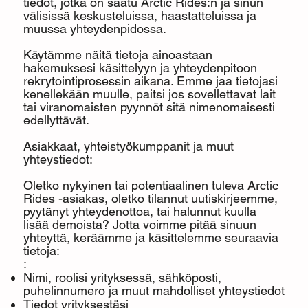
tiedot, jotka on saatu Arctic Rides:n ja sinun
välisissä keskusteluissa, haastatteluissa ja
muussa yhteydenpidossa.
Käytämme näitä tietoja ainoastaan
hakemuksesi käsittelyyn ja yhteydenpitoon
rekrytointiprosessin aikana. Emme jaa tietojasi
kenellekään muulle, paitsi jos sovellettavat lait
tai viranomaisten pyynnöt sitä nimenomaisesti
edellyttävät.
Asiakkaat, yhteistyökumppanit ja muut
yhteystiedot:
Oletko nykyinen tai potentiaalinen tuleva Arctic
Rides -asiakas, oletko tilannut uutiskirjeemme,
pyytänyt yhteydenottoa, tai halunnut kuulla
lisää demoista? Jotta voimme pitää sinuun
yhteyttä, keräämme ja käsittelemme seuraavia
tietoja:
:
Nimi, roolisi yrityksessä, sähköposti,
puhelinnumero ja muut mahdolliset yhteystiedot
Tiedot yrityksestäsi