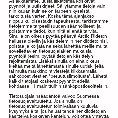
Asiakkaamme, uusia liiketoimia koskevat
pyynnöt ja uutiskirjeet: Säilytämme tietoja vain
niin kauan kuin se on tarpeen kyseistä
tarkoitusta varten. Koska tämä ajanjakso
riippuu kulloisestakin tapauksesta, tarkistamme
tietojemme tarpeellisuuden säännöllisesti ja
poistamme tiedot, kun niitä ei enää tarvita.
Sinulla on oikeus pyytää pääsyä Arctic Rides:n
hallussa oleviin ja käsittelemiin henkilötietoihisi,
poistaa ja korjata ne sekä lähettää meille muita
sovellettavien tietosuojalakien mukaisia
pyyntöjä (esim. pyytää tietojen käsittelyn
rajoittamista). Lisäksi sinulla on aina oikeus
kieltää meitä lähettämästä sinulle uutiskirjeitä
tai muita markkinointiviestejä klikkaamalla
sähköpostiviestien "peruutusilmoitusta". Lähetä
kaikki tietojasi koskevat pyynnöt edellä
kohdassa 11 mainittuihin sähköpostiosoitteisiin.
Tietosuojalainsäädäntöä valvoo Suomessa
tietosuojavaltuutettu. Jos sinulla on
tietosuojavaltuutetun toimivaltaan kuuluvia
kysymyksiä tai jos haluat tehdä henkilötietojen
käsittelyä koskevan kantelun, voit ottaa yhteyttä