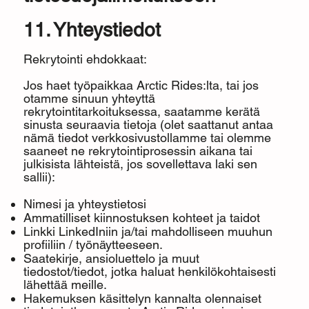
11. Yhteystiedot
Rekrytointi ehdokkaat:
Jos haet työpaikkaa Arctic Rides:lta, tai jos
otamme sinuun yhteyttä
rekrytointitarkoituksessa, saatamme kerätä
sinusta seuraavia tietoja (olet saattanut antaa
nämä tiedot verkkosivustollamme tai olemme
saaneet ne rekrytointiprosessin aikana tai
julkisista lähteistä, jos sovellettava laki sen
sallii):
Nimesi ja yhteystietosi
Ammatilliset kiinnostuksen kohteet ja taidot
Linkki LinkedIniin ja/tai mahdolliseen muuhun
profiiliin / työnäytteeseen.
Saatekirje, ansioluettelo ja muut
tiedostot/tiedot, jotka haluat henkilökohtaisesti
lähettää meille.
Hakemuksen käsittelyn kannalta olennaiset