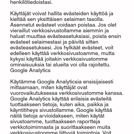
henkilötiedoistasi.
Käyttäjät voivat hallita evästeiden käyttöä ja
kieltää sen yksittäisen selaimen tasolla.
Asennetut evästeet voidaan poistaa. Jos olet
vieraillut verkkosivustollamme aiemmin ja
haluat muuttaa evästeasetuksiasi, poista ensin
evästeet selaimestasi ja päivitä sitten
evästeasetuksesi. Jos hylkäät evästeet, voit
edelleen käyttää verkkosivustoamme, mutta
kykysi käyttää joitakin verkkosivustomme
ominaisuuksia tai alueita voi olla rajoitettu.
Google Analytics
Käytämme Google Analyticsia ensisijaisesti
mittaamaan, miten käyttäjät ovat
vuorovaikutuksessa verkkosivustomme kanssa.
Google Analytics käyttää erilaisia evästeitä
tuottaakseen tietoja, kuten aika, paikka ja
käyntitiheys sivustollamme. Google käyttää
näitä tietoja arvioidakseen, miten käytät
sivustoamme, tuottaakseen raportteja
verkkotoiminnasta ja suorittaakseen muita
verkkosivustoomme liittyviä toimintoja. Voit