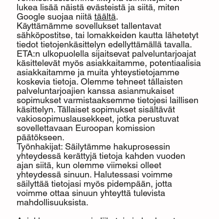
lukea lisää näistä evästeistä ja siitä, miten
Google suojaa niitä
täältä
.
Käyttämämme sovellukset tallentavat
sähköpostitse, tai lomakkeiden kautta lähetetyt
tiedot tietojenkäsittelyn edellyttämällä tavalla.
ETA:n ulkopuolella sijaitsevat palveluntarjoajat
käsittelevät myös asiakkaitamme, potentiaalisia
asiakkaitamme ja muita yhteystietojamme
koskevia tietoja. Olemme tehneet tällaisten
palveluntarjoajien kanssa asianmukaiset
sopimukset varmistaaksemme tietojesi laillisen
käsittelyn. Tällaiset sopimukset sisältävät
vakiosopimuslausekkeet, jotka perustuvat
sovellettavaan Euroopan komission
päätökseen.
Työnhakijat: Säilytämme hakuprosessin
yhteydessä kerättyjä tietoja kahden vuoden
ajan siitä, kun olemme viimeksi olleet
yhteydessä sinuun. Halutessasi voimme
säilyttää tietojasi myös pidempään, jotta
voimme ottaa sinuun yhteyttä tulevista
mahdollisuuksista.