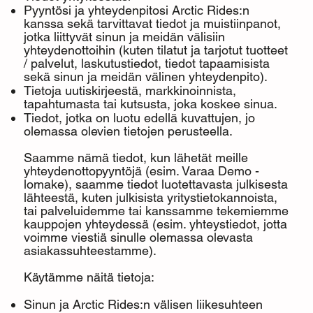
Pyyntösi ja yhteydenpitosi Arctic Rides:n
kanssa sekä tarvittavat tiedot ja muistiinpanot,
jotka liittyvät sinun ja meidän välisiin
yhteydenottoihin (kuten tilatut ja tarjotut tuotteet
/ palvelut, laskutustiedot, tiedot tapaamisista
sekä sinun ja meidän välinen yhteydenpito).
Tietoja uutiskirjeestä, markkinoinnista,
tapahtumasta tai kutsusta, joka koskee sinua.
Tiedot, jotka on luotu edellä kuvattujen, jo
olemassa olevien tietojen perusteella.
Saamme nämä tiedot, kun lähetät meille
yhteydenottopyyntöjä (esim. Varaa Demo -
lomake), saamme tiedot luotettavasta julkisesta
lähteestä, kuten julkisista yritystietokannoista,
tai palveluidemme tai kanssamme tekemiemme
kauppojen yhteydessä (esim. yhteystiedot, jotta
voimme viestiä sinulle olemassa olevasta
asiakassuhteestamme).
Käytämme näitä tietoja:
Sinun ja Arctic Rides:n välisen liikesuhteen