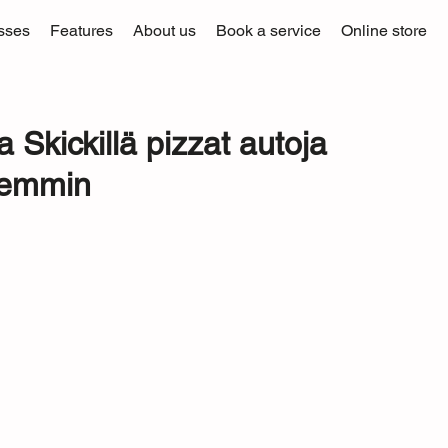
sses
Features
About us
Book a service
Online store
 Skickillä pizzat autoja
semmin