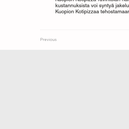
kustannuksista voi syntyä jakel
Kuopion Kotipizzaa tehostamaan ja
Previous