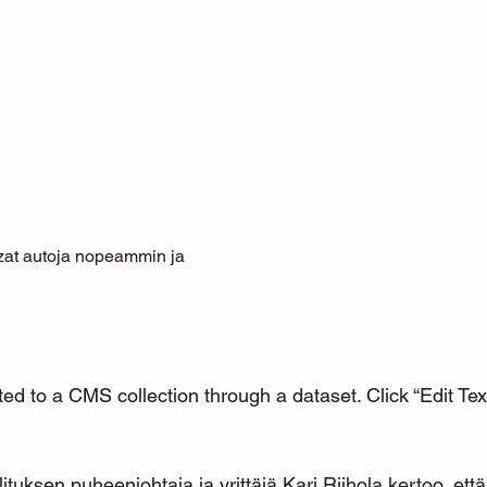
zzat autoja nopeammin ja
ted to a CMS collection through a dataset. Click “Edit Te
ituksen puheenjohtaja ja yrittäjä Kari Riihola kertoo, ett