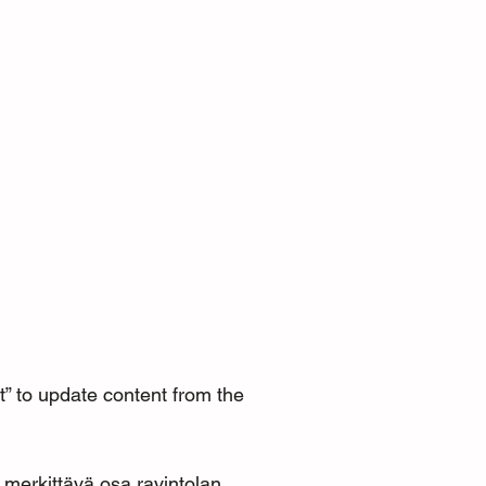
xt” to update content from the
ä merkittävä osa ravintolan