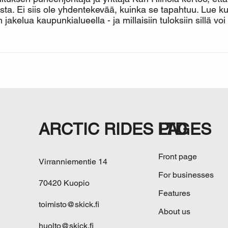
usta. Ei siis ole yhdentekevää, kuinka se tapahtuu. Lue 
kelua kaupunkialueella - ja millaisiin tuloksiin sillä voi
ARCTIC RIDES LTD
PAGES
Front page
Virranniementie 14
For businesses
70420 Kuopio
Features
toimisto@skick.fi
About us
huolto@skick.fi