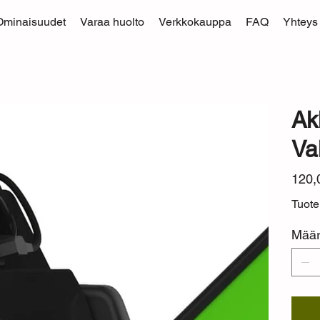
Ominaisuudet
Varaa huolto
Verkkokauppa
FAQ
Yhteys
Ak
Va
Hinta
120,
Tuot
Mää