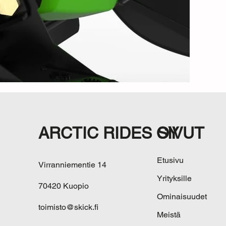
ARCTIC RIDES OY
SIVUT
Etusivu
Virranniementie 14
Yrityksille
70420 Kuopio
Ominaisuudet
toimisto@skick.fi
Meistä