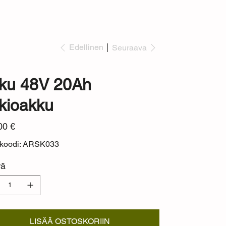
Edellinen
Seuraava
ku 48V 20Ah
kioakku
00 €
ekoodi: ARSK033
rä
LISÄÄ OSTOSKORIIN