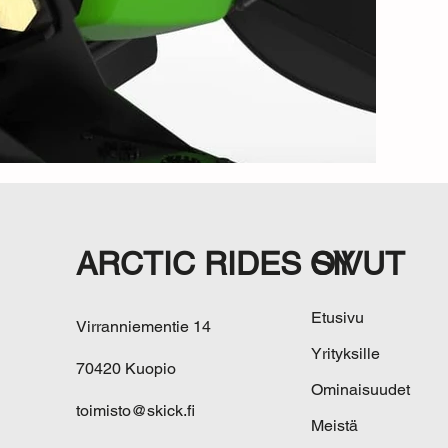
ARCTIC RIDES OY
SIVUT
Etusivu
Virranniementie 14
Yrityksille
70420 Kuopio
Ominaisuudet
toimisto@skick.fi
Meistä