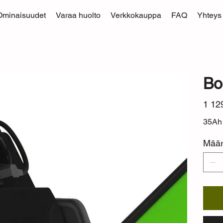
Ominaisuudet
Varaa huolto
Verkkokauppa
FAQ
Yhteys
Bo
Hinta
1 12
35Ah 
Mää