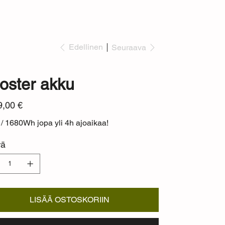
Edellinen
Seuraava
oster akku
9,00 €
/ 1680Wh jopa yli 4h ajoaikaa!
rä
LISÄÄ OSTOSKORIIN