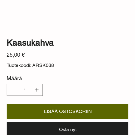
Kaasukahva
Hinta
25,00 €
Tuotekoodi: ARSK038
Määrä
LISÄÄ OSTOSKORIIN
Osta nyt